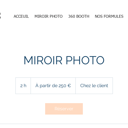
S
ACCEUIL
MIROIR PHOTO
360 BOOTH
NOS FORMULES
MIROIR PHOTO
À
partir
2 h
2
À partir de 250 €
Chez le client
de
250
h
euros
Réserver