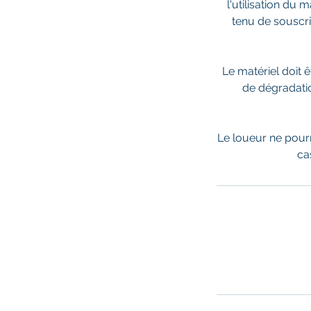
l'utilisation du 
tenu de souscr
Le matériel doit ê
de dégradatio
Le loueur ne pour
ca