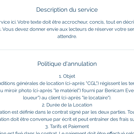
Description du service
vice ici. Votre texte doit être accrocheur, concis, tout en décri
. Vous devez donner envie aux lecteurs de réserver votre ser
attendre.
Politique d'annulation
1. Objet
itions générales de location (ci-après "CGL") régissent les t
du miroir photo (ci-après "le matériel") fourni par Benicam Even
loueur") au client (ci-après "le locataire").
2. Durée de la Location
ation est définie dans le contrat signé par les deux parties. To
tion doit être convenue par écrit et peut entraîner des frais 
3. Tarifs et Paiement
tion est fixé dans le contrat. Le paiement doit être effectué se